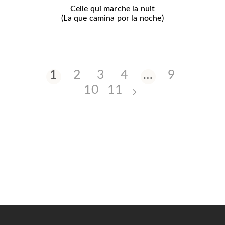
Celle qui marche la nuit
(La que camina por la noche)
1
2
3
4
…
9
10
11