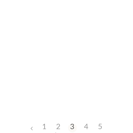
AGENCIA
SEPTIEMBRE 17, 2024
Pastel
(Frankfurt 2024)
1
2
3
4
5