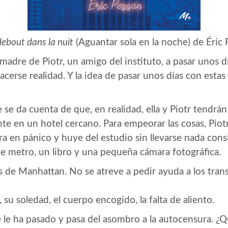
debout dans la nuit
(Aguantar sola en la noche) de Éric 
 madre de Piotr, un amigo del instituto, a pasar unos d
cerse realidad. Y la idea de pasar unos días con estas 
ie se da cuenta de que, en realidad, ella y Piotr tendr
 en un hotel cercano. Para empeorar las cosas, Piotr i
tra en pánico y huye del estudio sin llevarse nada consi
e de metro, un libro y una pequeña cámara fotográfica.
lles de Manhattan. No se atreve a pedir ayuda a los tra
 su soledad, el cuerpo encogido, la falta de aliento.
 le ha pasado y pasa del asombro a la autocensura. ¿Qu